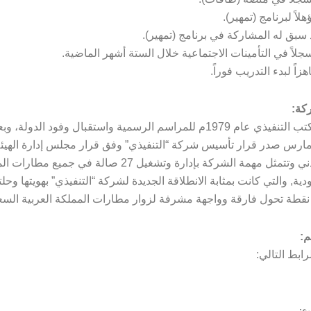
لاً لبرنامج (تمهير).
د سبق له المشاركة في برنامج (تمهير).
جلاً في التأمينات الاجتماعية خلال الستة أشهر الماضية.
زاً لبدء التدريب فوراً.
كة:
– تأسس المكتب التنفيذي عام 1979م للمراسم الرسمية واستقبال وفود الدول
 2021م مارس صدر قرار تأسيس شركة “التنفيذي” وفق قرار مجلس إدارة الهيئة
للطيران المدني وتتمثل مهمة الشركة بإدارة وتشغيل 27 صالة في جميع​ م
دية, والتي كانت بمثابة الانطلاقة الجديدة لشركة “التنفيذي” بهويتها وحلت
 نقطة تحول فارقة وواجهة مشرفة لزوار مطارات المملكة العربية السع
م:
ابط التالي: