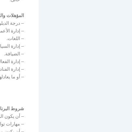
المؤهلات وا
– درجة الدبل
– إدارة الأعم
– اللغات.
– إدارة السي
– الضيافة.
– إدارة الفعال
– إدارة الفناد
– أو ما يعادلها
شروط البرنا
– أن يكون ال
– مهارات تواص
– أن يكون م