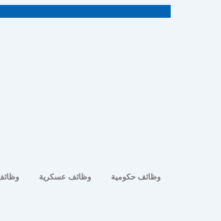
خطي
لى
لمحتوى
وظائف حكومية
وظائف عسكرية
وظائف