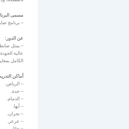
مسمى البرنا
– برنامج ضاب
عن الدور:
– يمثل ضابط
عالية الجودة 
الكامل بمعاي
أماكن التدري
– الرياض.
– جدة.
– الدمام.
– أبها.
– نجران.
– عرعر.
– حائل.