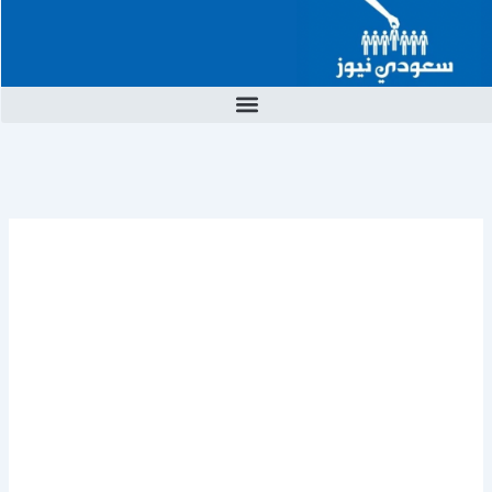
خطي
لى
لمحتوى