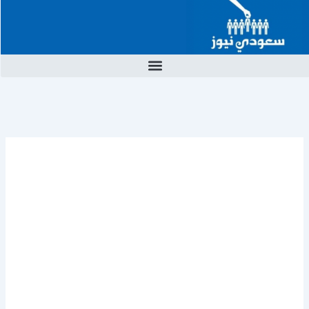
خطي
لى
لمحتوى