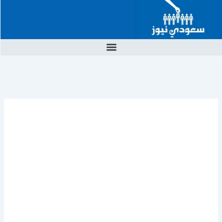
خطي
لى
لمحتوى