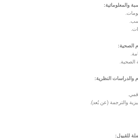
لومات.
سب.
ات.
مة.
 الصحية.
قمي.
ليزية والترجمة (عن بُعد).
لة للقبول: