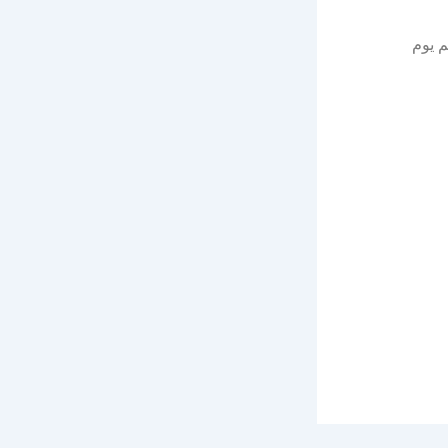
20م وينتهي التقديم يوم