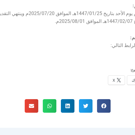
:
– يبدأ التقديم يوم الأحد بتاريخ 1447/01/25هـ الموافق 25/07/20
20م.
م:
رابط التالي:
ع:
ك
X