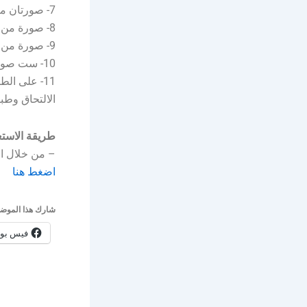
7- صورتان من الترجمة المعتمدة لوثيقة التخرج والسجل الأكاديمي الصادرة بلغة أجنبية.
8- صورة من معادلة وزارة التعليم في حال كون الشهادة صادرة من خارج المملكة.
9- صورة من قرار الابتعاث لخريجي الجامعات من خارج المملكة.
10- ست صور شمسية حديثة وملونة مقاس (4×6) مكشوف الرأس مع كتابة الاسم من الخلف.
11- على ال
الالتحاق وطبا
طريقة الاستع
– من خلال ال
اضغط هنا
شارك هذا الموضو
فيس بو