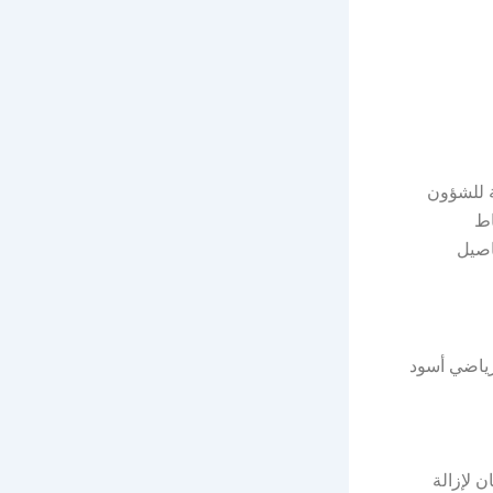
ة للشؤون
اط
لتفاصيل
رياضي أسود
 لإزالة