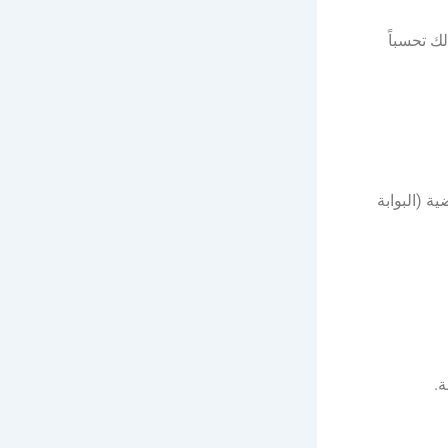
القبول وذلك تحسباً
ة (البوابة