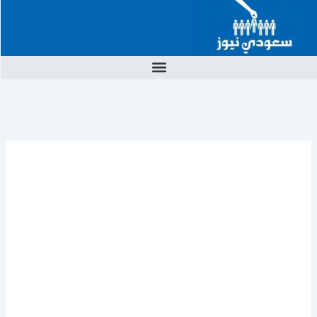
خطي
لى
لمحتوى