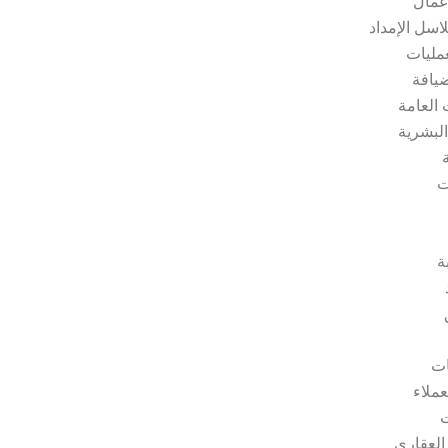
أعمال
اسل الإمداد
عمليات
ضيافة
 العامة
البشرية
ت
ة
ات
عملاء
ت
العقاري