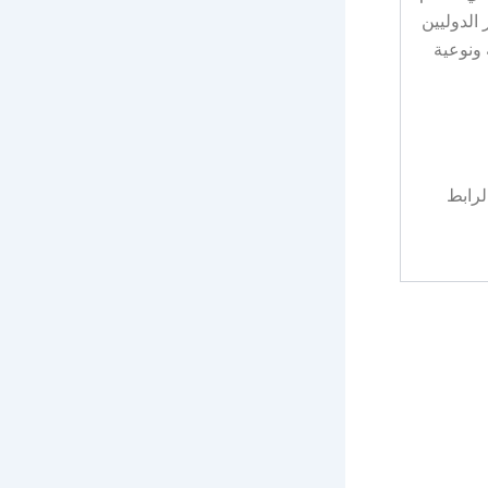
الدوليين
 ونوعية
2026/6/م) من خلال الرابط