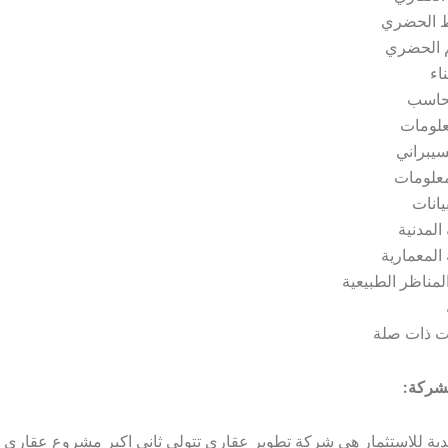
ط الحضري
 الحضري
ناء
لحاسب
علومات
سيبراني
معلومات
يانات
المدنية
المعمارية
مناظر الطبيعية
 ذات صلة
لشركة:
ية للاستثمار هي شركة تطوير عقاري تتولى ثاني اكبر مشروع عقاري ف