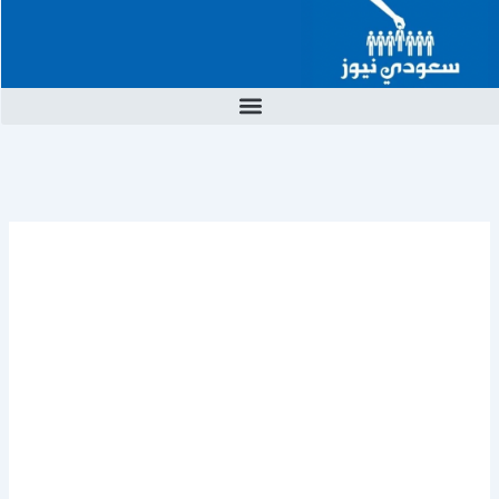
خطي
لى
لمحتوى