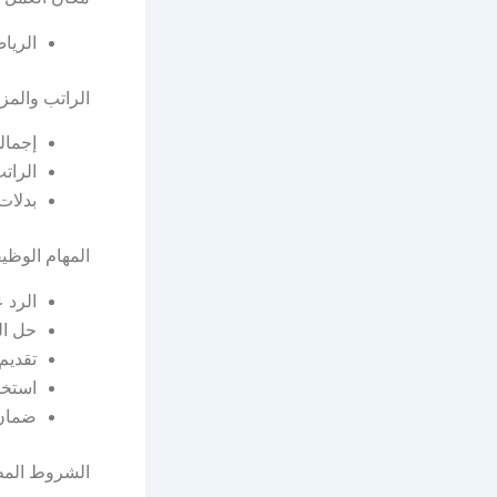
الريا
الراتب والمزاي
إجمالي 
الراتب ال
بدلات أخرى
المهام الوظيف
الرد 
حل ال
تقديم
استخد
ضمان 
الشروط المط