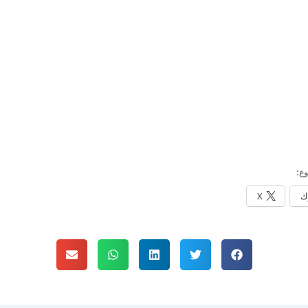
ع:
ك
X