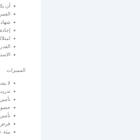
أن يك
العمر 18 سنة فأكث
شهادة 
إجادة
امتلا
القدر
الاست
المميزات
لا يش
تدريب
تأمين
خصوم
تأمين 
فرص ت
بيئة 