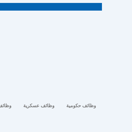
خطي
لى
لمحتوى
وظائف حكومية
وظائف عسكرية
وظائف