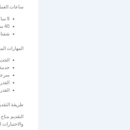
ساعات العم
9 ساعات يومياً.
40 ساعة أسبوعياً كحد أدنى.
شفتات متغ
المهارات الم
الجدية
خدمة 
سرعة 
القدر
القدر
طريقة التقدي
التقديم متاح
والاختبارات 