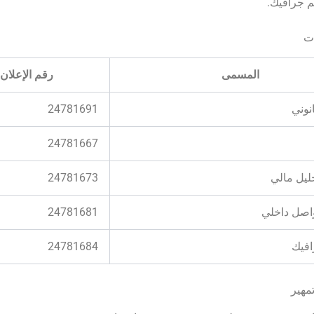
 جرافيك.
ات
المسمى
رقم الإعلان
نوني
24781691
24781667
ليل مالي
24781673
اصل داخلي
24781681
فيك
24781684
تمهير