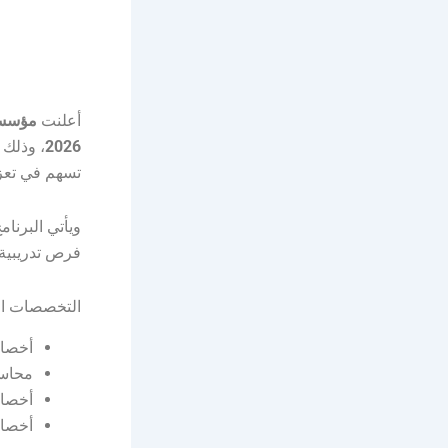
أعلنت
مؤسسة 
2026
، وذلك 
تسهم في تعز
ويأتي البرنا
فرص تدريبية 
التخصصات ال
أخصائ
محاس
أخصائ
أخصائ