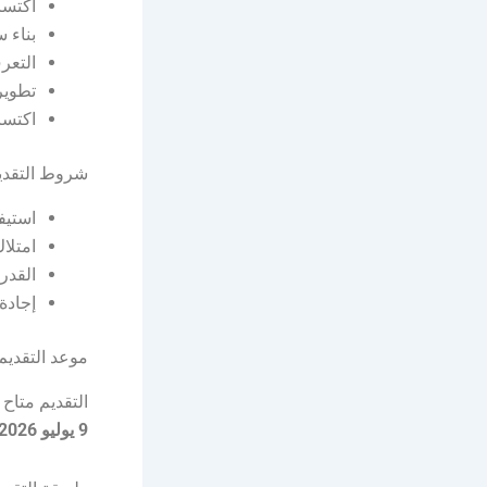
اكتسا
بناء 
التعر
تطوير
اكتسا
شروط التقدي
استيف
امتلا
القدر
إجادة 
موعد التقديم
التقديم متاح 
9 يوليو 2026م