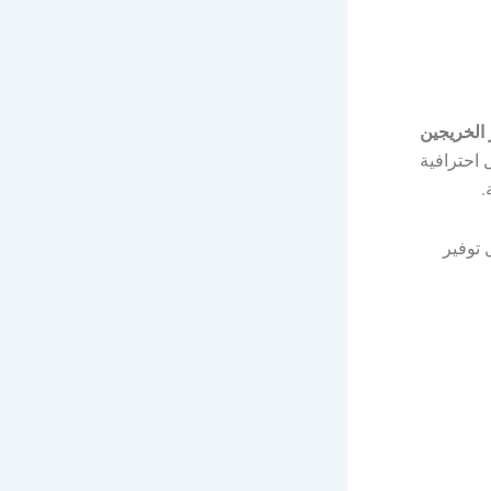
 الخريجين
 احترافية
.
 توفير