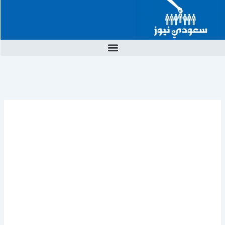
خطي
لى
لمحتوى