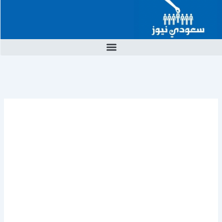
خطي
لى
لمحتوى