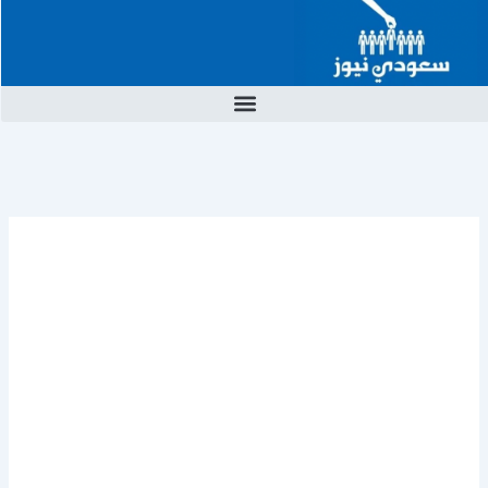
خطي
لى
لمحتوى