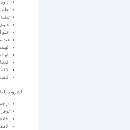
إدارة 
نظم ا
تقنية
علوم 
علم ال
هندسة
الهندس
الهند
المحا
الاقتص
التصم
الشروط العام
درجة 
توفر 
إجادة
الأفض