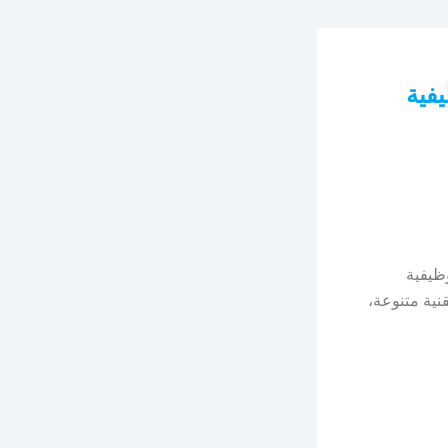
فية
ظيفية
نية متنوعة،