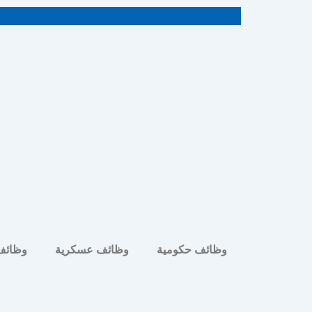
خطي
لى
لمحتوى
وظائف حكومية
وظائف عسكرية
وظائف