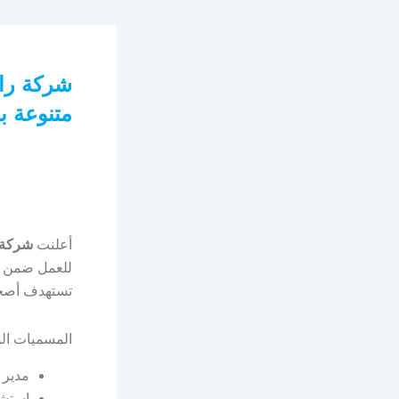
شركة راد
متنوعة ب
أعلنت
شركة را
للعمل ضمن مش
تستهدف أصحاب
المسميات الو
مدير 
استشا