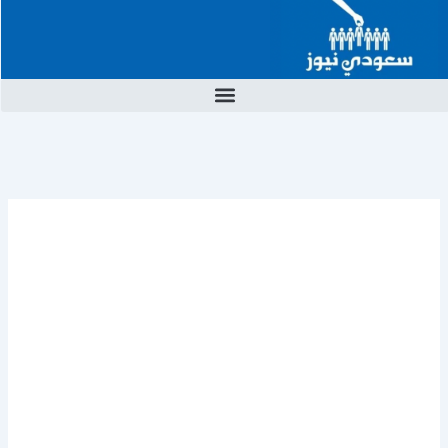
خطي
لى
لمحتوى