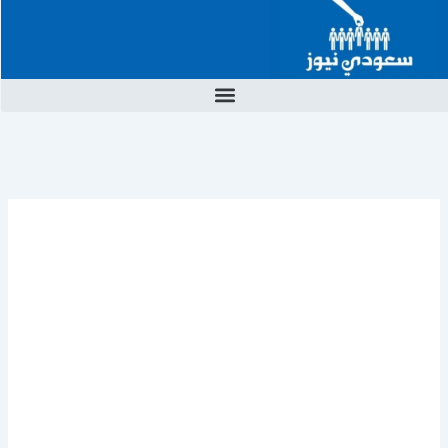
خطي
لى
لمحتوى