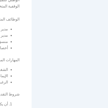
الوقفية المت
الوظائف المت
مدير 
مدير 
منسق 
أخصا
المهارات الم
الشغف 
الإيم
الرغبة
شروط التقدي
أن يك