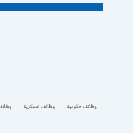
خطي
لى
لمحتوى
وظائف حكومية
وظائف عسكرية
وظائف