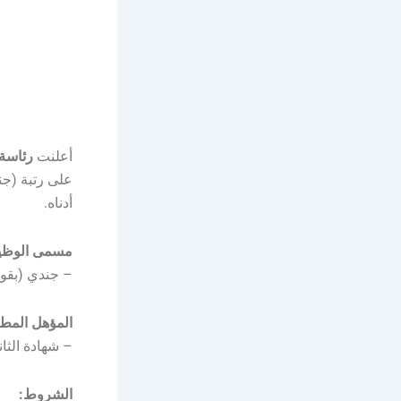
أعلنت
رئاسة 
على رتبة (جن
أدناه.
مسمى الوظي
– جندي (بقوا
المؤهل المط
– شهادة الثانو
الشروط: