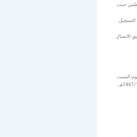
لعلمي حيث
 التسجيل
ق الاتصال
وم السبت
بتاريخ 1447/12/20هـ الموافق 2026/06/06م، إلى صباح يوم الخميس بتاريخ 1447/12/25هـ