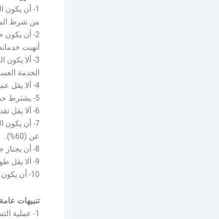
1- أن يكون 
من شرط المنش
2- أن يكون 
أنهيت خدماته
3- ألا يكون
الخدمة العسك
4- ألا يقل عمر المتقدم عن 18 عامًا ولا يزيد عن 30 عامًا حسب التاريخ الهجري.
5- يشترط حصول المتقدم على المؤهل الدراسي المطلوب.
6- ألا يقل تقدير المتقدم عن (جيد).
7- أن يكون ا
عن (60%).
8- أن يجتاز جميع إجراءات القبول والمقابلة الشخصية وفقًا للشروط المحددة.
9- ألا يقل طول المتقدم عن 170 سم، ويتناسب الطول مع الوزن.
10- أن يكون لائقًا طبيًا للخدمة العسكرية.
تنبيهات عامة
1- عملية التسجيل لا تعني قبول الطلب حيث يخضع الطلب لمعايير القبول والمفاضلة.