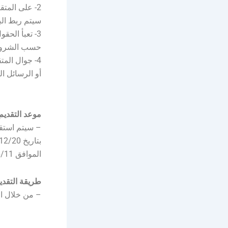
2- على المت
سيتم ربط الب
3- تعبأ الح
حسب الشروط
4- جوال الم
أو الرسائل النصي
موعد التقديم
– سيتم استقب
الموافق 2026/06/11م.
طريقة التقدي
– من خلال ال