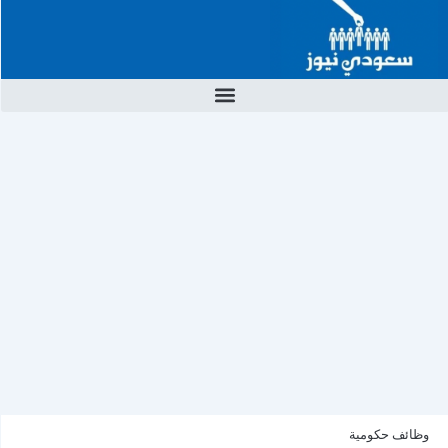
خطي
لى
لمحتوى
وظائف حكومية