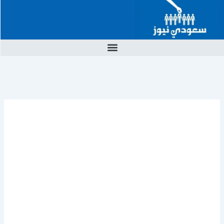
خطي
لى
لمحتوى