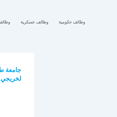
وظائف حكومية
وظائف عسكرية
وظائف
لخريجي و