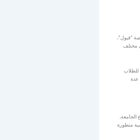
صة “قبول”،
ي مختلف
اديميًا مخصصًا للطلاب
 عدة
 الجامعة،
مية متطورة