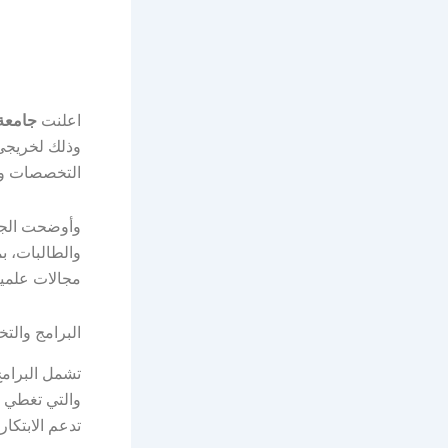
اعلنت
جامعة
وذلك لخريجي 
التخصصات وال
والطالبات، ب
مجالات علمية
البرامج والت
تشمل البرامج
والتي تغطي م
تدعم الابتكار 