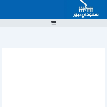
خطي
لى
لمحتوى