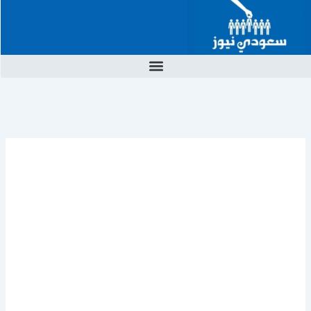
خطي
لى
لمحتوى