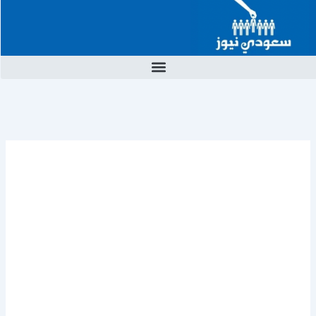
خطي
لى
لمحتوى