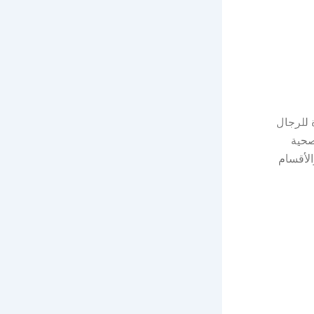
 للرجال
صحية
الأقسام