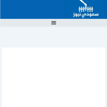
خطي
لى
لمحتوى