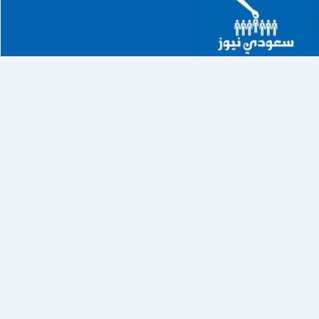
خطي
لى
لمحتوى