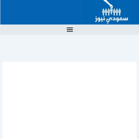
خطي
لى
لمحتوى