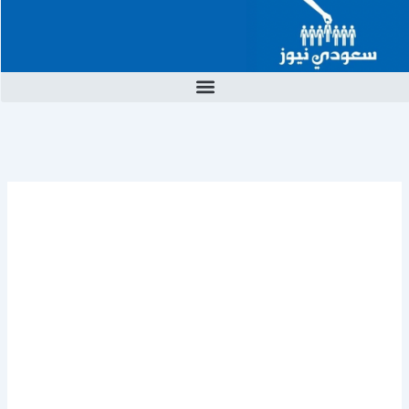
خطي
لى
لمحتوى