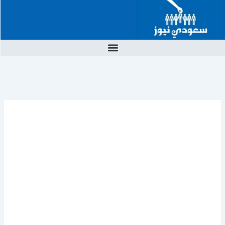
خطي
لى
لمحتوى