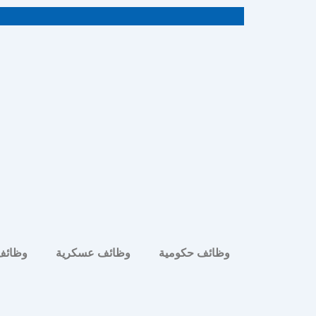
خطي
لى
لمحتوى
وظائف حكومية
وظائف عسكرية
وظائف