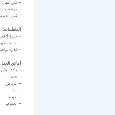
– فني كهرباء
– مهندس مدن
– فني مدني.
المتطلبات:
– خبرة لا تق
– إجادة تطب
– قدرة تواصل
أماكن العمل:
– مكة المكرم
– جدة.
– الرياض.
– أبها.
– بريدة.
– الدمام.