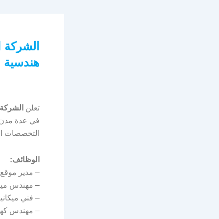
الشركة ا
هندسية و
تعلن
الشركة ا
في عدة مدن ب
التخصصات اله
الوظائف:
– مدير موقع.
– مهندس ميكا
– فني ميكانيك
– مهندس كهر