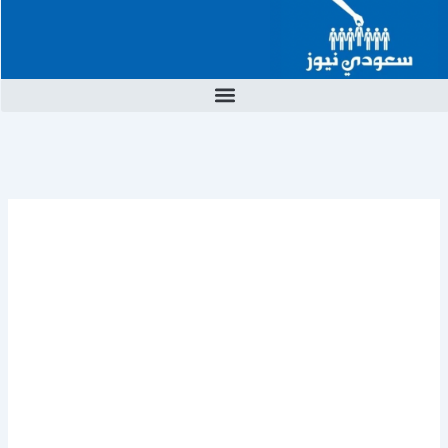
خطي
لى
لمحتوى