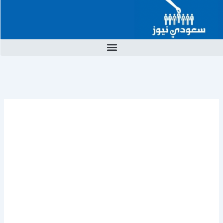
خطي
لى
لمحتوى