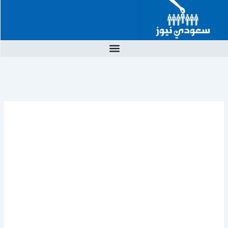
خطي
لى
لمحتوى