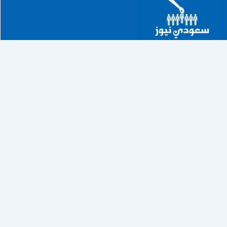
خطي
لى
لمحتوى