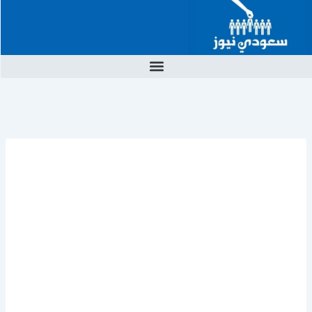
خطي
لى
لمحتوى