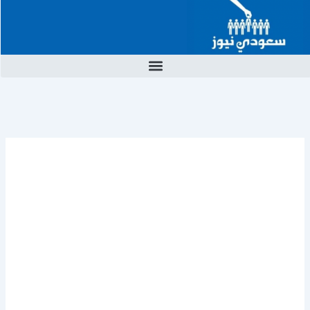
خطي
لى
لمحتوى