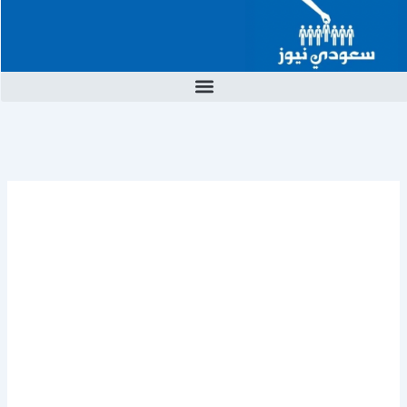
خطي
لى
لمحتوى