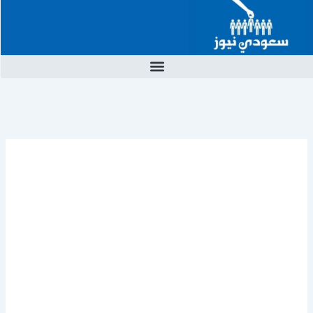
خطي
لى
لمحتوى