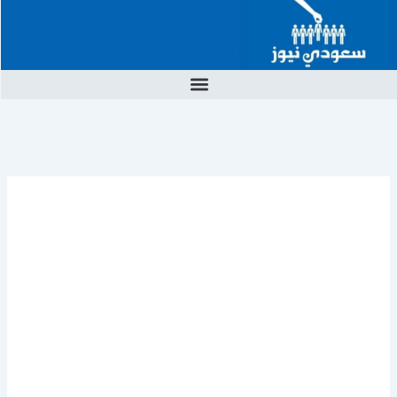
خطي
لى
لمحتوى