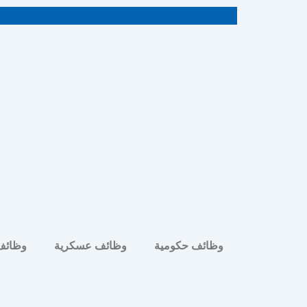
خطي
لى
لمحتوى
وظائف حكومية
وظائف عسكرية
وظائف