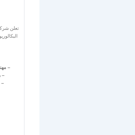
البكالور
– مهندس أو
– رئ
– مه