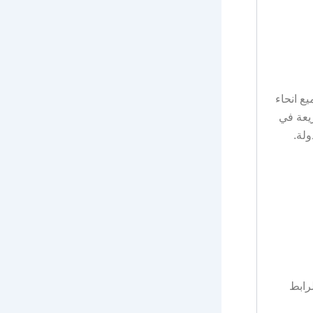
ع انحاء
السريعة في
20م) عن طريق الرابط