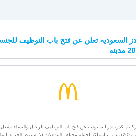
دز السعودية تعلن عن فتح باب التوظيف للجنس
كة ماكدونالدز السعودية عن فتح باب التوظيف للرجال والنساء لشغل
في أكثر من (20) مدينة بالمملكة لحملة مختلف المؤهلات (لا يشترط الخبرة ال