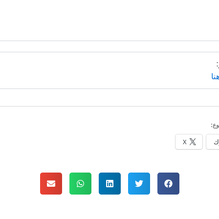
نا
ع:
ك
X