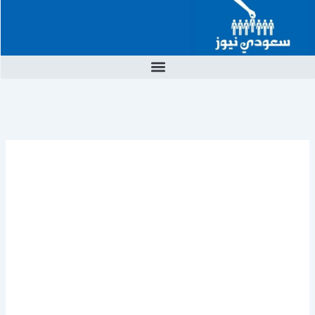
خطي
لى
لمحتوى