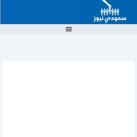
خطي
لى
لمحتوى