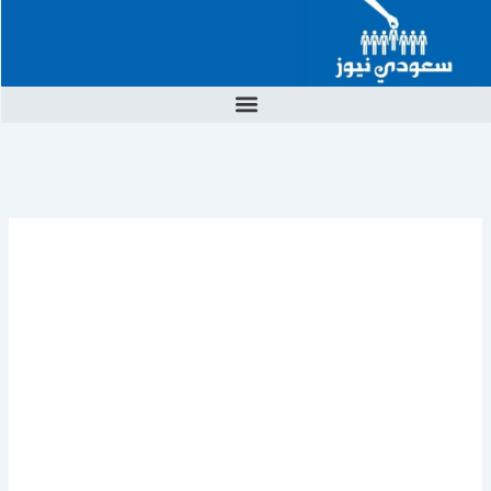
خطي
لى
لمحتوى