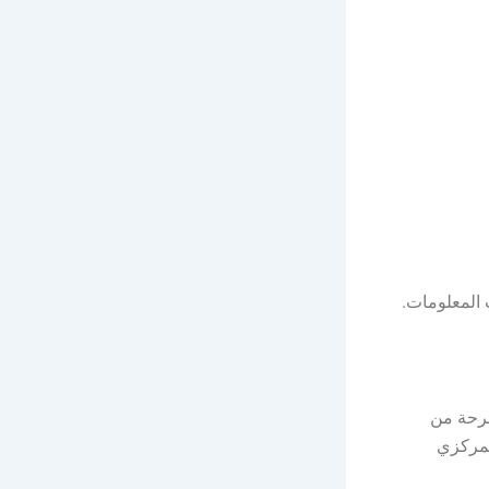
 المعلومات.
ساهمة مقفلة، سجل تجاري رقم 1010614810، مصرحة من
 البنك المركزي