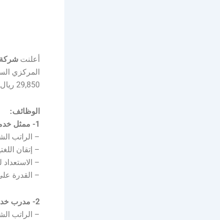
أعلنت
شركة 
المركزي الس
29,850 ريال، وذلك وفقاً للتفاصيل الموضحة أدناه.
الوظائف:
1- ممثل خدمة عملاء:
– الراتب الشهري: يبدأ من 
– إتقان اللغتي
– الاستعداد للعمل بنظ
– القدرة عل
2- مدرب خدمة عملاء:
– الراتب الشهري: يبدأ من 