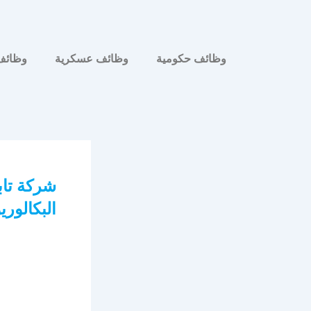
وظائف حكومية
وظائف عسكرية
وظائف
البكالور