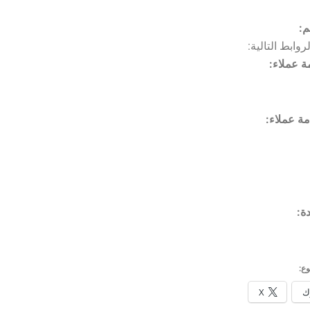
م:
وابط التالية:
ع:
ك
X