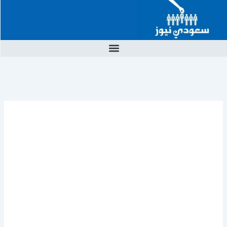
خطي
لى
لمحتوى