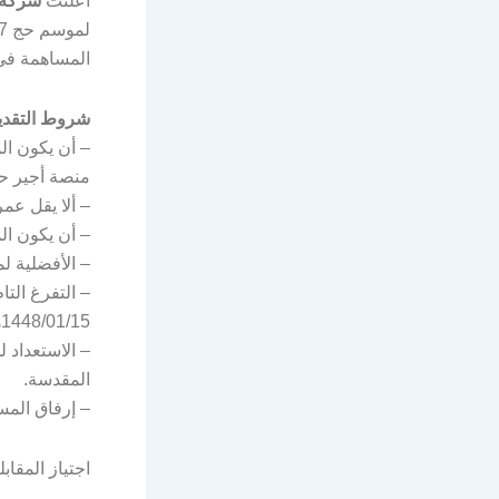
أعلنت
شركة 
المساهمة في 
شروط التقدي
– أن يكون ال
منصة أجير حج
– ألا يقل عمر الم
– أن يكون ا
– الأفضلية ل
1448/01/15هـ الموافق 2026/06/28م.
– الاستعداد 
المقدسة.
– إرفاق المس
اجتياز المقاب