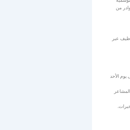
موسمية
كوادر من
وظيف عبر
ريخ يوم الجمعة 1447/10/15هـ الموافق 2026/04/03م إلى يوم الأحد
المشاعر
برات.