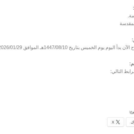
ة.
لمقدسة
:
دأ اليوم يوم الخميس بتاريخ 1447/08/10هـ الموافق 2026/01/29م.
م:
ابط التالي:
ع:
ك
X