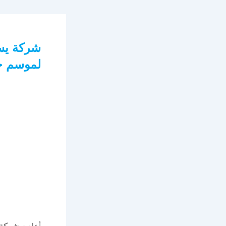
شركة يسر
لموسم حج 47