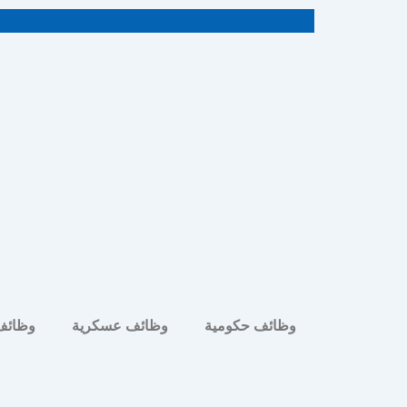
خطي
لى
لمحتوى
وظائف حكومية
وظائف عسكرية
وظائف