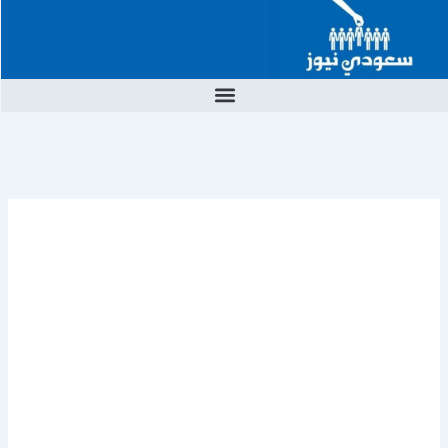
خطي
لى
لمحتوى